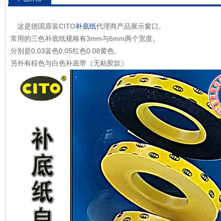
这是德国原装CITO
补底纸
代理商产品展示窗口。
常用的三色补底纸规格有3mm与6mm两个宽度。
分别是0.03蓝色0.05红色0.08黄色。
另外有棕色与白色补底带（无粘胶款）