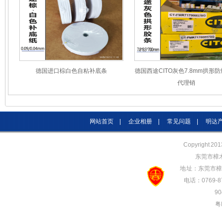
德国进口棕白色自粘补底条
德国西途CITO灰色7.8mm拱形
代理销
网站首页
|
企业相册
|
常见问题
|
明达
Copyright 20
东莞市樟
地 址：东莞市樟
电话：0769-87
90
粤