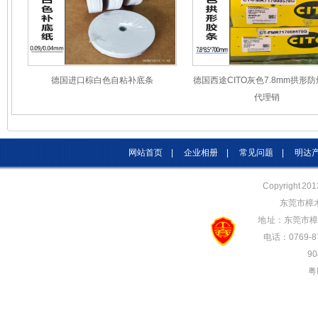
德国进口棕白色自粘补底条
德国西途CITO灰色7.8mm拱形
代理销
网站首页
|
企业相册
|
常见问题
|
明达
Copyright 20
东莞市樟
地 址：东莞市樟
电话：0769-87
90
粤