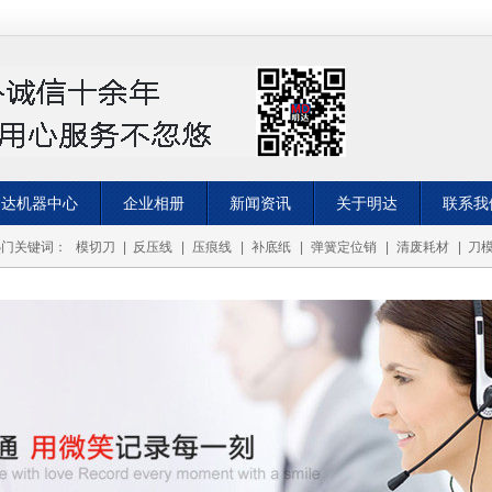
明达机器中心
企业相册
新闻资讯
关于明达
联系我
热门关键词：
模切刀
|
反压线
|
压痕线
|
补底纸
|
弹簧定位销
|
清废耗材
|
刀