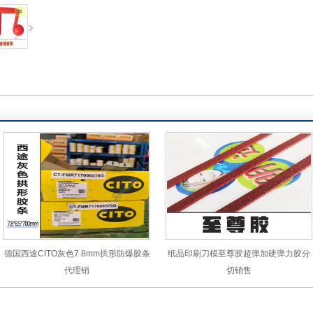
德国西途CITO灰色7.8mm拱形防爆胶条
纸品印刷刀模至尊胶超弹加硬弹力胶分
代理销
切销售