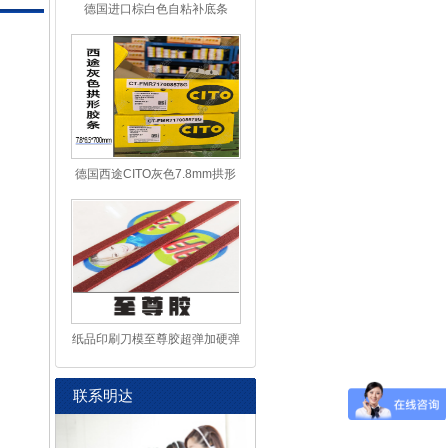
德国进口棕白色自粘补底条
德国西途CITO灰色7.8mm拱形
防爆
纸品印刷刀模至尊胶超弹加硬弹
力
联系明达